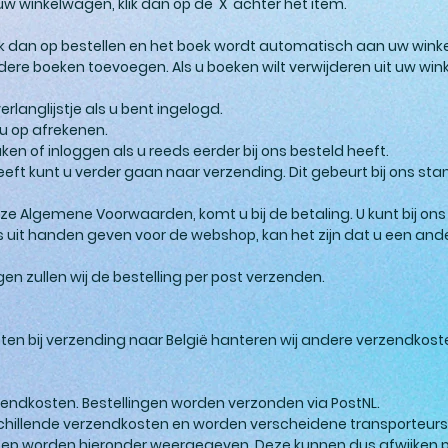
uw winkelwagen, klik dan op de 'X' achter het item.
? Klik dan op bestellen en het boek wordt automatisch aan uw w
ere boeken toevoegen. Als u boeken wilt verwijderen uit uw wink
langlijstje als u bent ingelogd.
 u op afrekenen.
 of inloggen als u reeds eerder bij ons besteld heeft.
eft kunt u verder gaan naar verzending. Dit gebeurt bij ons stan
Algemene Voorwaarden, komt u bij de betaling. U kunt bij ons b
s uit handen geven voor de webshop, kan het zijn dat u een an
n zullen wij de bestelling per post verzenden.
en bij verzending naar België hanteren wij andere verzendkoste
zendkosten. Bestellingen worden verzonden via PostNL.
schillende verzendkosten en worden verscheidene transporteurs 
ep worden hieronder weergegeven. Deze kunnen dus afwijken p