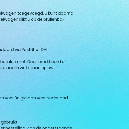
inkelwagen toegevoegd. U kunt daarna
elwagen klikt u op de prullenbak
daard via PostNL of DHL.
etalen met iDeal, credit card of
dere naam ziet staan op uw
n voor België dan voor Nederland.
gebruikt.
er bestelling. Aan de onderstaande