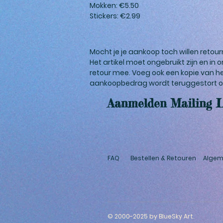
Mokken: €5.50
Stickers: €2.99
Mocht je je aankoop toch willen retou
Het artikel moet ongebruikt zijn en in
retour mee. Voeg ook een kopie van h
aankoopbedrag wordt teruggestort op
Aanmelden Mailing L
FAQ
Bestellen & Retouren
Algem
© 2000-2025 by BlueSky Art.