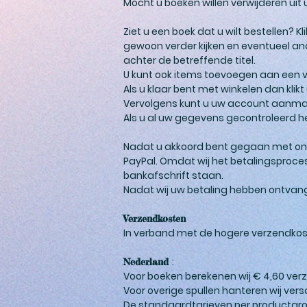
Mocht u boeken willen verwijderen uit 
Ziet u een boek dat u wilt bestellen
gewoon verder kijken en eventueel and
achter de betreffende titel.
U kunt ook items toevoegen aan een ver
Als u klaar bent met winkelen dan klikt
Vervolgens kunt u uw account aanmaken
Als u al uw gegevens gecontroleerd he
Nadat u akkoord bent gegaan met onze 
PayPal. Omdat wij het betalingsproce
bankafschrift staan.
Nadat wij uw betaling hebben ontvange
Verzendkosten
In verband met de hogere verzendkost
:
Nederland
Voor boeken berekenen wij € 4,60 ver
Voor overige spullen hanteren wij ver
De standaardtarieven per productgro