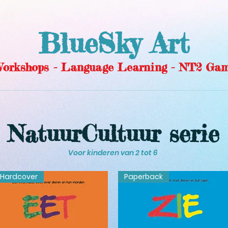
BlueSky Art
 Workshops - Language Learning - NT2 Gam
NatuurCultuur serie
Voor kinderen van 2 tot 6
Hardcover
Paperback